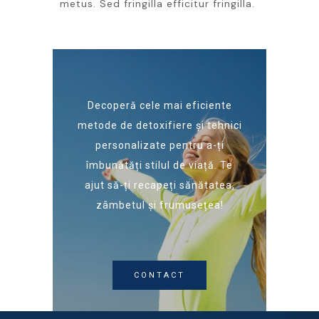
metus. Sed fringilla efficitur fringilla.
Decoperă cele mai eficiente
metode de detoxifiere și tehnici
personalizate pentru a-ți
îmbunătăți stilul de viață. Te
ajut să-ți recapeți sănătatea,
zâmbetul și frumusețea!
CONTACT