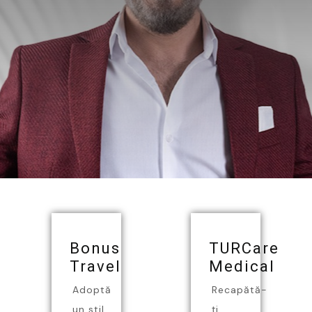
Bonus
TURCare
Travel
Medical
Adoptă
Recapătă-
un stil
ți