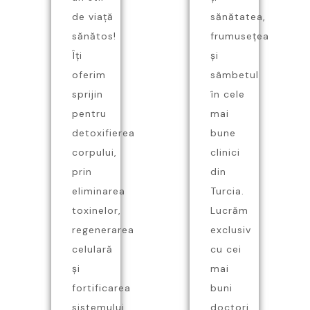
de viață
sănătatea,
sănătos!
frumusețea
Îți
și
oferim
sâmbetul
sprijin
în cele
pentru
mai
detoxifierea
bune
corpului,
clinici
prin
din
eliminarea
Turcia.
toxinelor,
Lucrăm
regenerarea
exclusiv
celulară
cu cei
și
mai
fortificarea
buni
sistemului
doctori