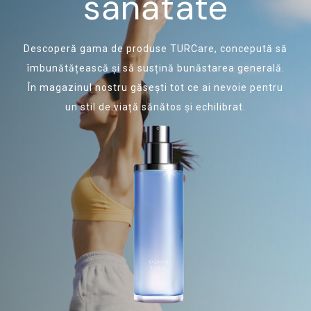
sănătate
Descoperă gama de produse TURCare, concepută să
îmbunătățească și să susțină bunăstarea generală.
În magazinul nostru găsești tot ce ai nevoie pentru
un stil de viață sănătos și echilibrat.