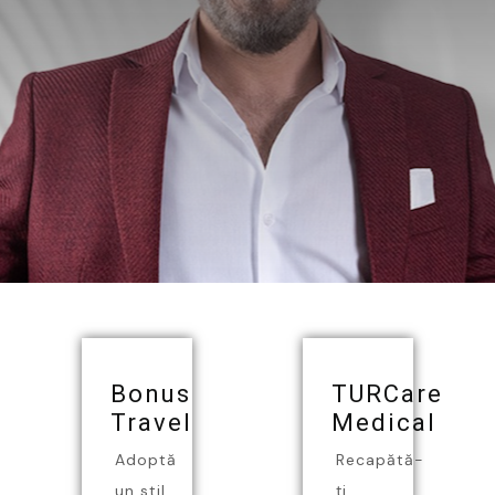
Bonus
TURCare
Travel
Medical
Adoptă
Recapătă-
un stil
ți