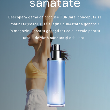
sănătate
Descoperă gama de produse TURCare, concepută să
îmbunătățească și să susțină bunăstarea generală.
În magazinul nostru găsești tot ce ai nevoie pentru
un stil de viață sănătos și echilibrat.