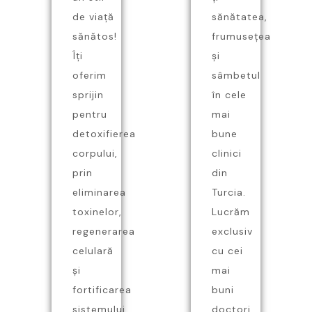
de viață
sănătatea,
sănătos!
frumusețea
Îți
și
oferim
sâmbetul
sprijin
în cele
pentru
mai
detoxifierea
bune
corpului,
clinici
prin
din
eliminarea
Turcia.
toxinelor,
Lucrăm
regenerarea
exclusiv
celulară
cu cei
și
mai
fortificarea
buni
sistemului
doctori