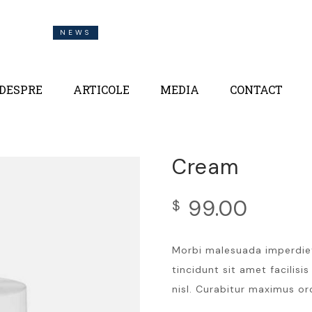
NEWS
AFLĂ NOUTĂȚILE DESPRE DETOX ȘI UN
DESPRE
ARTICOLE
MEDIA
CONTACT
Cream
99.00
$
Morbi malesuada imperdiet
tincidunt sit amet facilisi
nisl. Curabitur maximus or