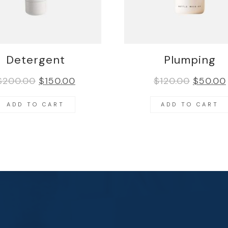
Detergent
Plumping
$
200.00
$
150.00
$
120.00
$
50.00
ADD TO CART
ADD TO CART