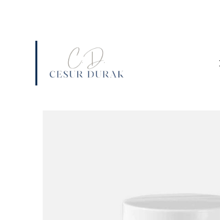
DETOX@CESURDURAK.RO