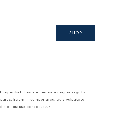
 STIL DE VIAȚĂ SĂNĂTOS, DIN PAGINILE MEDIA ȘI AR
SHOP
 imperdiet. Fusce in neque a magna sagittis
s purus. Etiam in semper arcu, quis vulputate
ci a ex cursus consectetur.