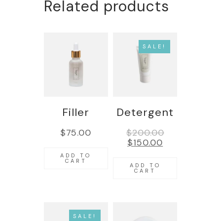
Related products
SALE!
Filler
Detergent
$
75.00
$
200.00
$
150.00
ADD TO
CART
ADD TO
CART
SALE!